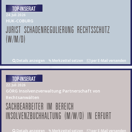
24. Juli 2026
HUK-COBURG
JURIST SCHADENREGULIERUNG RECHTSSCHUTZ
(W/M/D)
Details anzeigen
Merkzettel setzen
per E-Mail versenden
22. Juli 2026
GÖRG Insolvenzverwaltung Partnerschaft von
Rechtsanwälten
SACHBEARBEITER IM BEREICH
INSOLVENZBUCHHALTUNG (M/W/D) IN ERFURT
Details anzeigen
Merkzettel setzen
per E-Mail versenden