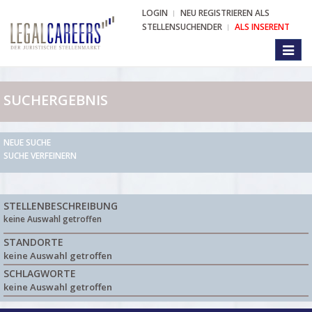
LOGIN
NEU REGISTRIEREN ALS
STELLENSUCHENDER
ALS INSERENT
Toggl
naviga
SUCHERGEBNIS
NEUE SUCHE
SUCHE VERFEINERN
STELLENBESCHREIBUNG
keine Auswahl getroffen
STANDORTE
keine Auswahl getroffen
SCHLAGWORTE
keine Auswahl getroffen