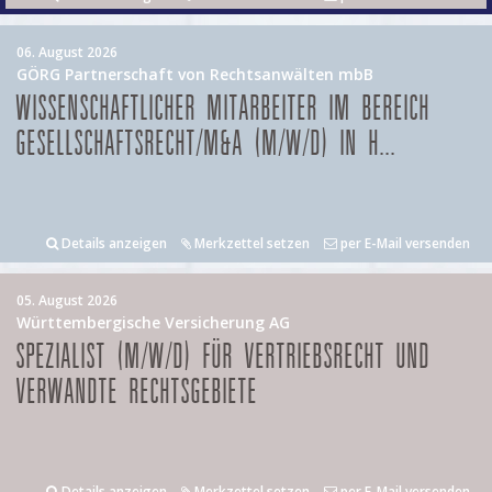
06. August 2026
GÖRG Partnerschaft von Rechtsanwälten mbB
WISSENSCHAFTLICHER MITARBEITER IM BEREICH
GESELLSCHAFTSRECHT/M&A (M/W/D) IN H...
Details anzeigen
Merkzettel setzen
per E-Mail versenden
05. August 2026
Württembergische Versicherung AG
SPEZIALIST (M/W/D) FÜR VERTRIEBSRECHT UND
VERWANDTE RECHTSGEBIETE
Details anzeigen
Merkzettel setzen
per E-Mail versenden