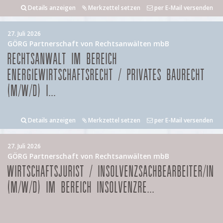
Details anzeigen
Merkzettel setzen
per E-Mail versenden
27. Juli 2026
GÖRG Partnerschaft von Rechtsanwälten mbB
RECHTSANWALT IM BEREICH
ENERGIEWIRTSCHAFTSRECHT / PRIVATES BAURECHT
(M/W/D) I...
Details anzeigen
Merkzettel setzen
per E-Mail versenden
27. Juli 2026
GÖRG Partnerschaft von Rechtsanwälten mbB
WIRTSCHAFTSJURIST / INSOLVENZSACHBEARBEITER/IN
(M/W/D) IM BEREICH INSOLVENZRE...