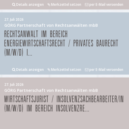
Details anzeigen
Merkzettel setzen
per E-Mail versenden
27. Juli 2026
GÖRG Partnerschaft von Rechtsanwälten mbB
RECHTSANWALT IM BEREICH
ENERGIEWIRTSCHAFTSRECHT / PRIVATES BAURECHT
(M/W/D) I...
Details anzeigen
Merkzettel setzen
per E-Mail versenden
27. Juli 2026
GÖRG Partnerschaft von Rechtsanwälten mbB
WIRTSCHAFTSJURIST / INSOLVENZSACHBEARBEITER/IN
(M/W/D) IM BEREICH INSOLVENZRE...