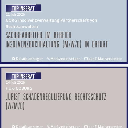
22. Juli 2026
GÖRG Insolvenzverwaltung Partnerschaft von
Rechtsanwälten
SACHBEARBEITER IM BEREICH
INSOLVENZBUCHHALTUNG (M/W/D) IN ERFURT
Details anzeigen
Merkzettel setzen
per E-Mail versenden
24. Juli 2026
HUK-COBURG
JURIST SCHADENREGULIERUNG RECHTSSCHUTZ
(W/M/D)
Details anzeigen
Merkzettel setzen
per E-Mail versenden