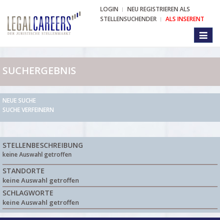
LOGIN
NEU REGISTRIEREN ALS
STELLENSUCHENDER
ALS INSERENT
Toggl
naviga
SUCHERGEBNIS
NEUE SUCHE
SUCHE VERFEINERN
STELLENBESCHREIBUNG
keine Auswahl getroffen
STANDORTE
keine Auswahl getroffen
SCHLAGWORTE
keine Auswahl getroffen