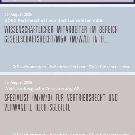
06. August 2026
GÖRG Partnerschaft von Rechtsanwälten mbB
WISSENSCHAFTLICHER MITARBEITER IM BEREICH
GESELLSCHAFTSRECHT/M&A (M/W/D) IN H...
Details anzeigen
Merkzettel setzen
per E-Mail versenden
05. August 2026
Württembergische Versicherung AG
SPEZIALIST (M/W/D) FÜR VERTRIEBSRECHT UND
VERWANDTE RECHTSGEBIETE
Details anzeigen
Merkzettel setzen
per E-Mail versenden