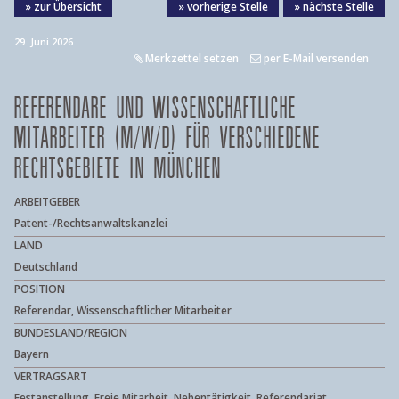
» zur Übersicht
» vorherige Stelle
» nächste Stelle
29. Juni 2026
Merkzettel setzen
per E-Mail versenden
REFERENDARE UND WISSENSCHAFTLICHE
MITARBEITER (M/W/D) FÜR VERSCHIEDENE
RECHTSGEBIETE IN MÜNCHEN
ARBEITGEBER
Patent-/Rechtsanwaltskanzlei
LAND
Deutschland
POSITION
Referendar, Wissenschaftlicher Mitarbeiter
BUNDESLAND/REGION
Bayern
VERTRAGSART
Festanstellung, Freie Mitarbeit, Nebentätigkeit, Referendariat