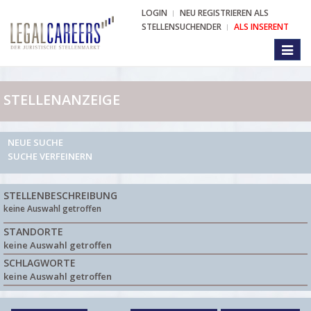
LOGIN
NEU REGISTRIEREN ALS
STELLENSUCHENDER
ALS INSERENT
Toggl
naviga
STELLENANZEIGE
NEUE SUCHE
SUCHE VERFEINERN
STELLENBESCHREIBUNG
keine Auswahl getroffen
STANDORTE
keine Auswahl getroffen
SCHLAGWORTE
keine Auswahl getroffen