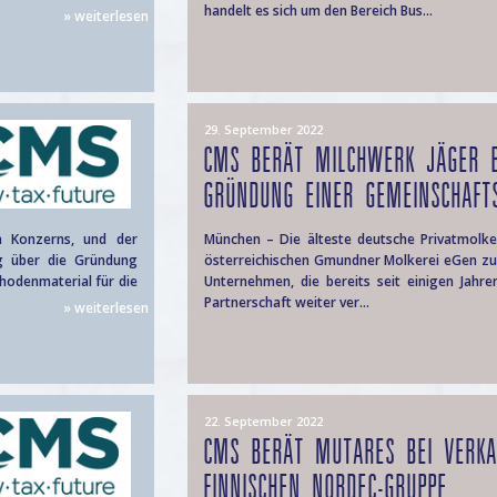
handelt es sich um den Bereich Bus...
» weiterlesen
29. September 2022
CMS BERÄT MILCHWERK JÄGER B
GRÜNDUNG EINER GEMEINSCHAFTS
 Konzerns, und der
München – Die älteste deutsche Privatmolker
ng über die Gründung
österreichischen Gmundner Molkerei eGen zu
thodenmaterial für die
Unternehmen, die bereits seit einigen Jahr
Partnerschaft weiter ver...
» weiterlesen
22. September 2022
CMS BERÄT MUTARES BEI VERKA
FINNISCHEN NORDEC-GRUPPE