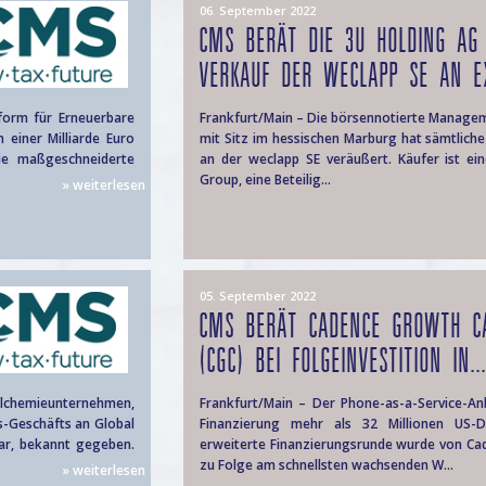
06. September 2022
CMS BERÄT DIE 3U HOLDING AG
VERKAUF DER WECLAPP SE AN E
form für Erneuerbare
Frankfurt/Main – Die börsennotierte Manage
 einer Milliarde Euro
mit Sitz im hessischen Marburg hat sämtliche
ie maßgeschneiderte
an der weclapp SE veräußert. Käufer ist ein
Group, eine Beteilig...
» weiterlesen
05. September 2022
CMS BERÄT CADENCE GROWTH CA
(CGC) BEI FOLGEINVESTITION IN..
ialchemieunternehmen,
Frankfurt/Main – Der Phone-as-a-Service-An
s-Geschäfts an Global
Finanzierung mehr als 32 Millionen US-
mar, bekannt gegeben.
erweiterte Finanzierungsrunde wurde von Ca
zu Folge am schnellsten wachsenden W...
» weiterlesen