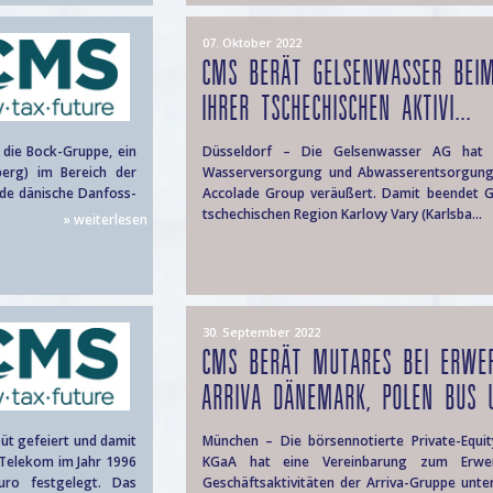
07. Oktober 2022
CMS BERÄT GELSENWASSER BEI
IHRER TSCHECHISCHEN AKTIVI...
die Bock-Gruppe, ein
Düsseldorf – Die Gelsenwasser AG hat i
berg) im Bereich der
Wasserversorgung und Abwasserentsorgun
nde dänische Danfoss-
Accolade Group veräußert. Damit beendet G
tschechischen Region Karlovy Vary (Karlsba...
» weiterlesen
30. September 2022
CMS BERÄT MUTARES BEI ERWE
ARRIVA DÄNEMARK, POLEN BUS U
üt gefeiert und damit
München – Die börsennotierte Private-Equit
n Telekom im Jahr 1996
KGaA hat eine Vereinbarung zum Erwerb
uro festgelegt. Das
Geschäftsaktivitäten der Arriva-Gruppe unter