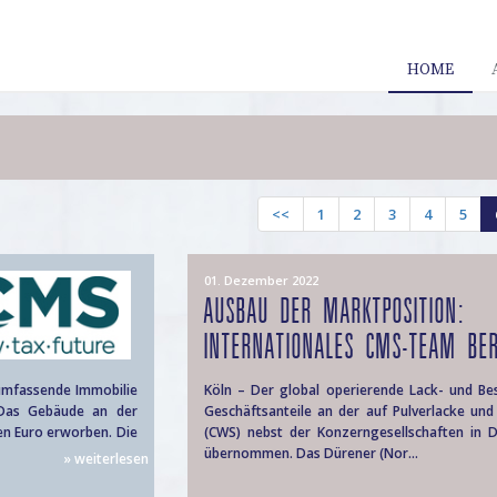
HOME
<<
1
2
3
4
5
01. Dezember 2022
AUSBAU DER MARKTPOSITION:
INTERNATIONALES CMS-TEAM BER
 umfassende Immobilie
Köln – Der global operierende Lack- und Be
 Das Gebäude an der
Geschäftsanteile an der auf Pulverlacke un
en Euro erworben. Die
(CWS) nebst der Konzerngesellschaften in
übernommen. Das Dürener (Nor...
» weiterlesen