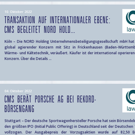
10. Oktober 2022
TRANSAKTION AUF INTERNATIONALER EBENE:
CMS BEGLEITET NORD HOLD...
Köln – Die NORD Holding Unternehmensbeteiligungsgesellschaft mbH hat 
global agierender Konzern mit Sitz in Frickenhausen (Baden-Württem
Wärme- und Kältetechnik, veräußert. Käufer ist der international operiere
Konzern. Über die Details ...
04. Oktober 2022
CMS BERÄT PORSCHE AG BEI REKORD-
BÖRSENGANG
Stuttgart – Der deutsche Sportwagenhersteller Porsche hat sein Börsendeb
den größten IPO (Initial Public Offering) in Deutschland seit der Deutsche
vollzogen. Der Ausgabepreis der Vorzugsaktien wurde auf 82,50 E