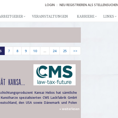
LOGIN
NEU REGISTRIEREN ALS STELLENSUCHE
ARBEITGEBER
VERANSTALTUNGEN
KARRIERE
LINKS
6
7
8
9
10
…
24
25
>>
ÄT KANSA...
schichtungsproduzent Kansai Helios hat sämtliche
d Kunstharze spezialisierten CWS Lackfabrik GmbH
 Deutschland, den USA sowie Dänemark und Polen
» weiterlesen