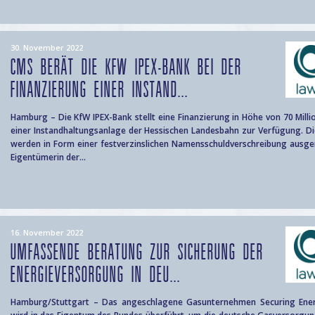
30. November 2022
CMS BERÄT DIE KFW IPEX-BANK BEI DER
FINANZIERUNG EINER INSTAND...
Hamburg – Die KfW IPEX-Bank stellt eine Finanzierung in Höhe von 70 Milli
einer Instandhaltungsanlage der Hessischen Landesbahn zur Verfügung. Di
werden in Form einer festverzinslichen Namensschuldverschreibung ausger
Eigentümerin der...
16. November 2022
UMFASSENDE BERATUNG ZUR SICHERUNG DER
ENERGIEVERSORGUNG IN DEU...
Hamburg/Stuttgart – Das angeschlagene Gasunternehmen Securing Ener