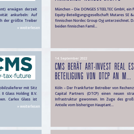
ent) erwägen derzeit
München – Die DONGES STEELTEC GmbH, ein Po
ität ankurbeln: Auf
Equity-Beteiligungsgesellschaft Mutares SE 
ch der größte Treiber
finnischen Nordec Group Oyj unterzeichnet. 
beiden finnischen Famil...
» weiterlesen
14. September 2022
CMS BERÄT ART-INVEST REAL ES
BETEILIGUNG VON DTCP AN M...
ilzulieferer mit Sitz
Köln – Der Frankfurter Betreiber von Rechenz
II Glass Holding B.V.
Capital Partners (DTCP) einen neuen stra
en. Carlex Glass ist
Infrastruktur gewonnen. Im Zuge des groß
Anteile vom bisherigen Hauptant...
» weiterlesen