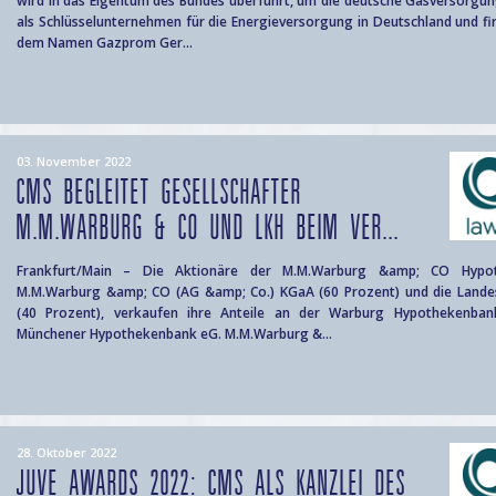
wird in das Eigentum des Bundes überführt, um die deutsche Gasversorgung 
als Schlüsselunternehmen für die Energieversorgung in Deutschland und fi
dem Namen Gazprom Ger...
03. November 2022
CMS BEGLEITET GESELLSCHAFTER
M.M.WARBURG & CO UND LKH BEIM VER...
Frankfurt/Main – Die Aktionäre der M.M.Warburg &amp; CO Hypo
M.M.Warburg &amp; CO (AG &amp; Co.) KGaA (60 Prozent) und die Landesk
(40 Prozent), verkaufen ihre Anteile an der Warburg Hypothekenbank
Münchener Hypothekenbank eG. M.M.Warburg &...
28. Oktober 2022
JUVE AWARDS 2022: CMS ALS KANZLEI DES