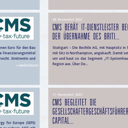
28. November 2022
CMS BERÄT IT-DIENSTLEISTER BE
DER ÜBERNAHME DES BRITI...
onen Euro für den Bau
Stuttgart – Die Bechtle AG, mit Hauptsitz in 
e Finanzierungsmittel
mit Sitz in Northampton, angekauft. Damit set
eicht. Emittentin und
um und baut so das Segment „IT-Systemhau
Region aus. Über De...
» weiterlesen
11. November 2022
CMS BEGLEITET DIE
GESELLSCHAFTERGESCHÄFTSFÜHRE
CAPITAL...
gy for Europe (SEFE)