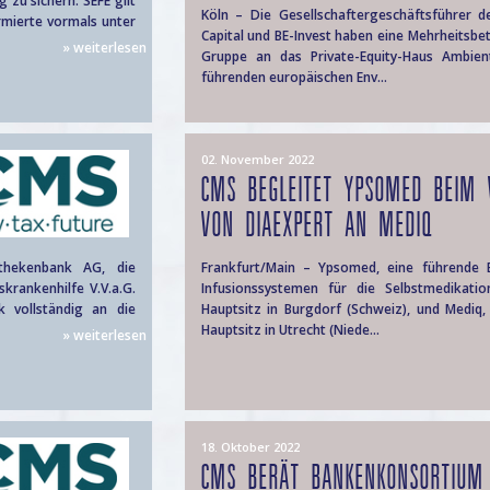
zu sichern. SEFE gilt
Köln – Die Gesellschaftergeschäftsführer d
rmierte vormals unter
Capital und BE-Invest haben eine Mehrheitsbe
» weiterlesen
Gruppe an das Private-Equity-Haus Ambien
führenden europäischen Env...
02. November 2022
CMS BEGLEITET YPSOMED BEIM 
VON DIAEXPERT AN MEDIQ
thekenbank AG, die
Frankfurt/Main – Ypsomed, eine führende En
rankenhilfe V.V.a.G.
Infusionssystemen für die Selbstmedikatio
 vollständig an die
Hauptsitz in Burgdorf (Schweiz), und Mediq,
Hauptsitz in Utrecht (Niede...
» weiterlesen
18. Oktober 2022
CMS BERÄT BANKENKONSORTIUM 