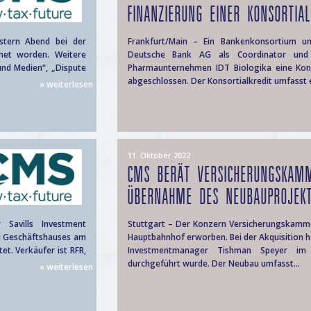
FINANZIERUNG EINER KONSORTIALK
estern Abend bei der
Frankfurt/Main – Ein Bankenkonsortium u
hnet worden. Weitere
Deutsche Bank AG als Coordinator und
und Medien“, „Dispute
Pharmaunternehmen IDT Biologika eine Konso
abgeschlossen. Der Konsortialkredit umfasst e
» weiterlesen
11. Oktober 2022
CMS BERÄT VERSICHERUNGSKAM
ÜBERNAHME DES NEUBAUPROJEKTS
 Savills Investment
Stuttgart – Der Konzern Versicherungskamm
nd Geschäftshauses am
Hauptbahnhof erworben. Bei der Akquisition h
t. Verkäufer ist RFR,
Investmentmanager Tishman Speyer im 
durchgeführt wurde. Der Neubau umfasst...
» weiterlesen