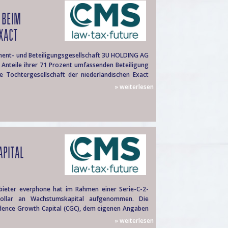
 BEIM
XACT
ment- und Beteiligungsgesellschaft 3U HOLDING AG
 Anteile ihrer 71 Prozent umfassenden Beteiligung
e Tochtergesellschaft der niederländischen Exact
» weiterlesen
PITAL
.
bieter everphone hat im Rahmen einer Serie-C-2-
Dollar an Wachstumskapital aufgenommen. Die
dence Growth Capital (CGC), dem eigenen Angaben
» weiterlesen