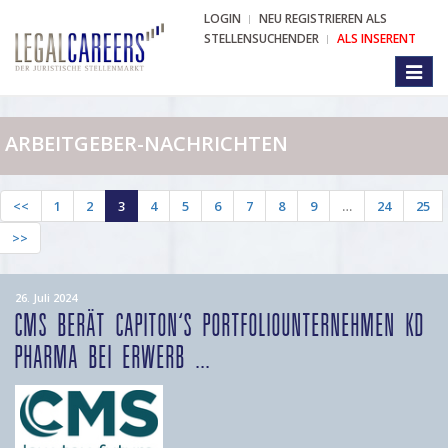
LOGIN
NEU REGISTRIEREN ALS
STELLENSUCHENDER
ALS INSERENT
Toggl
naviga
ARBEITGEBER-NACHRICHTEN
<<
1
2
3
4
5
6
7
8
9
…
24
25
>>
26. Juli 2024
CMS BERÄT CAPITON'S PORTFOLIOUNTERNEHMEN KD
PHARMA BEI ERWERB ...