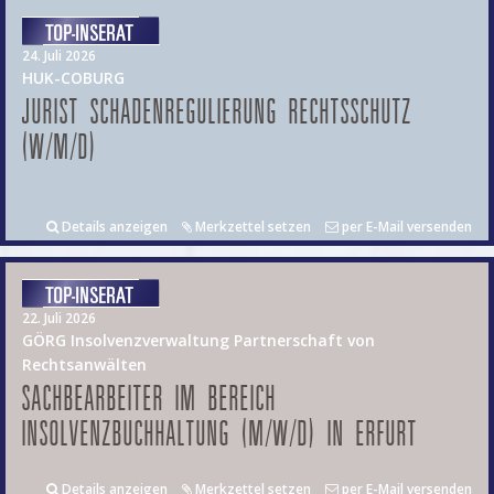
24. Juli 2026
HUK-COBURG
JURIST SCHADENREGULIERUNG RECHTSSCHUTZ
(W/M/D)
Details anzeigen
Merkzettel setzen
per E-Mail versenden
22. Juli 2026
GÖRG Insolvenzverwaltung Partnerschaft von
Rechtsanwälten
SACHBEARBEITER IM BEREICH
INSOLVENZBUCHHALTUNG (M/W/D) IN ERFURT
Details anzeigen
Merkzettel setzen
per E-Mail versenden