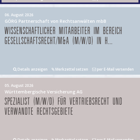
06. August 2026
GÖRG Partnerschaft von Rechtsanwälten mbB
WISSENSCHAFTLICHER MITARBEITER IM BEREICH
GESELLSCHAFTSRECHT/M&A (M/W/D) IN H...
Details anzeigen
Merkzettel setzen
per E-Mail versenden
05. August 2026
Württembergische Versicherung AG
SPEZIALIST (M/W/D) FÜR VERTRIEBSRECHT UND
VERWANDTE RECHTSGEBIETE
Details anzeigen
Merkzettel setzen
per E-Mail versenden