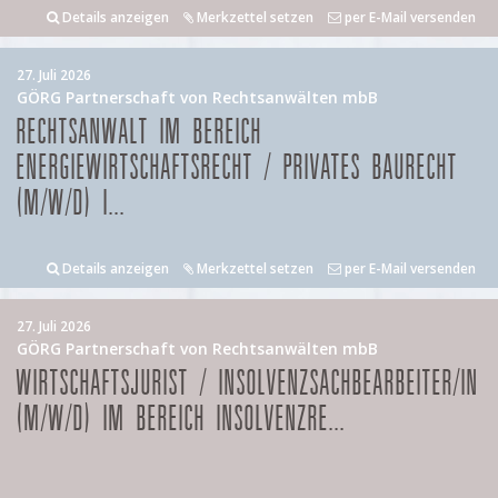
Details anzeigen
Merkzettel setzen
per E-Mail versenden
27. Juli 2026
GÖRG Partnerschaft von Rechtsanwälten mbB
RECHTSANWALT IM BEREICH
ENERGIEWIRTSCHAFTSRECHT / PRIVATES BAURECHT
(M/W/D) I...
Details anzeigen
Merkzettel setzen
per E-Mail versenden
27. Juli 2026
GÖRG Partnerschaft von Rechtsanwälten mbB
WIRTSCHAFTSJURIST / INSOLVENZSACHBEARBEITER/IN
(M/W/D) IM BEREICH INSOLVENZRE...