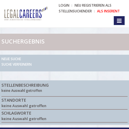
LOGIN
NEU REGISTRIEREN ALS
STELLENSUCHENDER
ALS INSERENT
Toggl
naviga
SUCHERGEBNIS
NEUE SUCHE
SUCHE VERFEINERN
STELLENBESCHREIBUNG
keine Auswahl getroffen
STANDORTE
keine Auswahl getroffen
SCHLAGWORTE
keine Auswahl getroffen