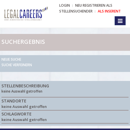
LOGIN
NEU REGISTRIEREN ALS
STELLENSUCHENDER
ALS INSERENT
Toggl
naviga
SUCHERGEBNIS
NEUE SUCHE
SUCHE VERFEINERN
STELLENBESCHREIBUNG
keine Auswahl getroffen
STANDORTE
keine Auswahl getroffen
SCHLAGWORTE
keine Auswahl getroffen