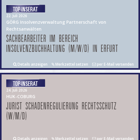
22. Juli 2026
GÖRG Insolvenzverwaltung Partnerschaft von
Rechtsanwälten
SACHBEARBEITER IM BEREICH
INSOLVENZBUCHHALTUNG (M/W/D) IN ERFURT
Details anzeigen
Merkzettel setzen
per E-Mail versenden
24. Juli 2026
HUK-COBURG
JURIST SCHADENREGULIERUNG RECHTSSCHUTZ
(W/M/D)
Details anzeigen
Merkzettel setzen
per E-Mail versenden