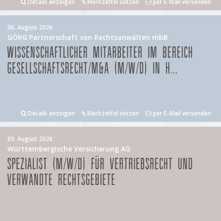
Details anzeigen
Merkzettel setzen
per E-Mail versenden
06. August 2026
GÖRG Partnerschaft von Rechtsanwälten mbB
WISSENSCHAFTLICHER MITARBEITER IM BEREICH
GESELLSCHAFTSRECHT/M&A (M/W/D) IN H...
Details anzeigen
Merkzettel setzen
per E-Mail versenden
05. August 2026
Württembergische Versicherung AG
SPEZIALIST (M/W/D) FÜR VERTRIEBSRECHT UND
VERWANDTE RECHTSGEBIETE