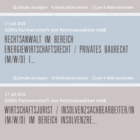
Details anzeigen
Merkzettel setzen
per E-Mail versenden
27. Juli 2026
GÖRG Partnerschaft von Rechtsanwälten mbB
RECHTSANWALT IM BEREICH
ENERGIEWIRTSCHAFTSRECHT / PRIVATES BAURECHT
(M/W/D) I...
Details anzeigen
Merkzettel setzen
per E-Mail versenden
27. Juli 2026
GÖRG Partnerschaft von Rechtsanwälten mbB
WIRTSCHAFTSJURIST / INSOLVENZSACHBEARBEITER/IN
(M/W/D) IM BEREICH INSOLVENZRE...