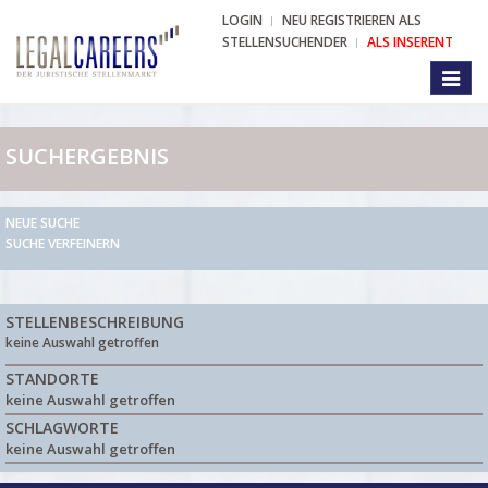
LOGIN
NEU REGISTRIEREN ALS
STELLENSUCHENDER
ALS INSERENT
Toggl
naviga
SUCHERGEBNIS
NEUE SUCHE
SUCHE VERFEINERN
STELLENBESCHREIBUNG
keine Auswahl getroffen
STANDORTE
keine Auswahl getroffen
SCHLAGWORTE
keine Auswahl getroffen