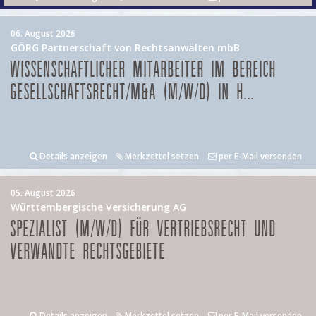
06. August 2026
GÖRG Partnerschaft von Rechtsanwälten mbB
WISSENSCHAFTLICHER MITARBEITER IM BEREICH
GESELLSCHAFTSRECHT/M&A (M/W/D) IN H...
Details anzeigen
Merkzettel setzen
per E-Mail versenden
05. August 2026
Württembergische Versicherung AG
SPEZIALIST (M/W/D) FÜR VERTRIEBSRECHT UND
VERWANDTE RECHTSGEBIETE
Details anzeigen
Merkzettel setzen
per E-Mail versenden