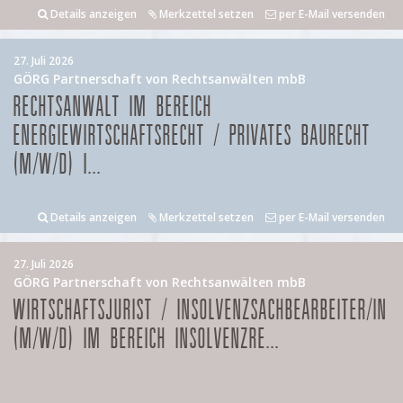
Details anzeigen
Merkzettel setzen
per E-Mail versenden
27. Juli 2026
GÖRG Partnerschaft von Rechtsanwälten mbB
RECHTSANWALT IM BEREICH
ENERGIEWIRTSCHAFTSRECHT / PRIVATES BAURECHT
(M/W/D) I...
Details anzeigen
Merkzettel setzen
per E-Mail versenden
27. Juli 2026
GÖRG Partnerschaft von Rechtsanwälten mbB
WIRTSCHAFTSJURIST / INSOLVENZSACHBEARBEITER/IN
(M/W/D) IM BEREICH INSOLVENZRE...