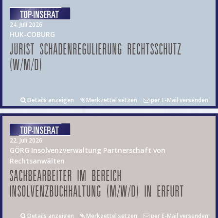
24. Juli 2026
HUK-COBURG
JURIST SCHADENREGULIERUNG RECHTSSCHUTZ
(W/M/D)
Details anzeigen
Merkzettel setzen
per E-Mail versenden
22. Juli 2026
GÖRG Insolvenzverwaltung Partnerschaft von
Rechtsanwälten
SACHBEARBEITER IM BEREICH
INSOLVENZBUCHHALTUNG (M/W/D) IN ERFURT
Details anzeigen
Merkzettel setzen
per E-Mail versenden