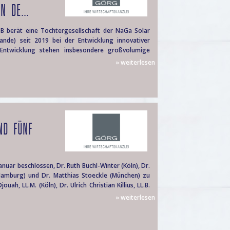
N DE...
 berät eine Tochtergesellschaft der NaGa Solar
lande) seit 2019 bei der Entwicklung innovativer
 Entwicklung stehen insbesondere großvolumige
» weiterlesen
ND FÜNF
uar beschlossen, Dr. Ruth Büchl-Winter (Köln), Dr.
h (Hamburg) und Dr. Matthias Stoeckle (München) zu
h, LL.M. (Köln), Dr. Ulrich Christian Killius, LL.B.
» weiterlesen