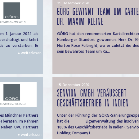
21. Dezember 2020
GÖRG GEWINNT TEAM UM KARTE
DR. MAXIM KLEINE
m 1. Januar 2021 als
GÖRG hat den renommierten Kartellrechtsexp
beschäftigt und kehrt
Hamburger Standort gewonnen. Herr Dr. Kl
ds zu verstärken. Er
Norton Rose Fulbright, wo er zuletzt die deut
sein bewährtes Team um Ka...
» weiterlesen
15. Dezember 2020
SENVION GMBH VERÄUSSERT G
ESCHÄFTSBETRIEB IN INDIEN
es Münchner Partners
Unter der Führung der GÖRG-Sanierungsexpert
bH beraten. Im Rahmen
hat die Eigenverwaltung des insolvente
. Neben UVC Partners
100% des Geschäftsbetriebs in Indien ("Senvi
Holding Company L...
» weiterlesen