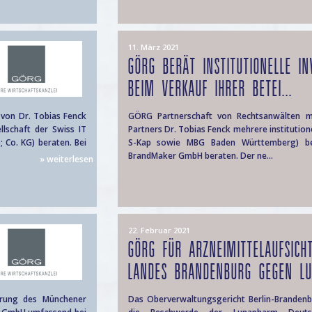
11. März 2021
GÖRG BERÄT INSTITUTIONELLE I
BEIM VERKAUF IHRER BETEI...
von Dr. Tobias Fenck
GÖRG Partnerschaft von Rechtsanwälten m
lschaft der Swiss IT
Partners Dr. Tobias Fenck mehrere institutione
Co. KG) beraten. Bei
S-Kap sowie MBG Baden Württemberg) bei
BrandMaker GmbH beraten. Der ne...
» weiterlesen
22. Februar 2021
GÖRG FÜR ARZNEIMITTELAUFSICH
LANDES BRANDENBURG GEGEN LUN
hrung des Münchener
Das Oberverwaltungsgericht Berlin-Brandenb