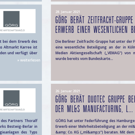
28. Januar 2021
GÖRG BERÄT ZEITFRACHT-GRUPPE
ERWERB EINER WESENTLICHEN BE
t bei dem Erwerb des
Die Berliner Zeitfracht-Gruppe hat unter der
as Altmarkt Karree ist
eine wesentliche Beteiligung an der in Kö
den und verfügt über
Medien Aktiengesellschaft („VEMAG“) von 
wurde bereits vom Bundeskarte...
» weiterlesen
26. Januar 2021
GÖRG BERÄT DUOTEC GRUPPE B
DER ML&S MANUFACTURING, L...
des Partners Thoralf
GÖRG hat unter Federführung des Hamburger 
rks Bestwig-Berlar in
Erwerb einer Mehrheitsbeteiligung an der ml
rgieanlagen des Typs
&amp; Co. KG („ml&amp;s“) beraten. Mit dem