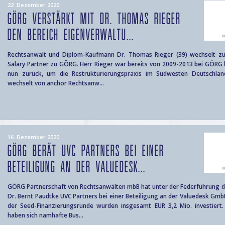
22. Dezember 2020
GÖRG VERSTÄRKT MIT DR. THOMAS RIEGER
DEN BEREICH EIGENVERWALTU...
Rechtsanwalt und Diplom-Kaufmann Dr. Thomas Rieger (39) wechselt zu
Salary Partner zu GÖRG. Herr Rieger war bereits von 2009-2013 bei GÖRG 
nun zurück, um die Restrukturierungspraxis im Südwesten Deutschlan
wechselt von anchor Rechtsanw...
16. Dezember 2020
GÖRG BERÄT UVC PARTNERS BEI EINER
BETEILIGUNG AN DER VALUEDESK...
GÖRG Partnerschaft von Rechtsanwälten mbB hat unter der Federführung d
Dr. Bernt Paudtke UVC Partners bei einer Beteiligung an der Valuedesk Gm
der Seed-Finanzierungsrunde wurden insgesamt EUR 3,2 Mio. investiert
haben sich namhafte Bus...