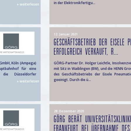
in der Elektronikfertigu...
» weiterlesen
12. Januar 2021
GESCHÄFTSBETRIEB DER EISELE 
ERFOLGREICH VERKAUFT, R...
 GmbH, Köln (Ampega)
GÖRG-Partner Dr. Holger Leichtle, Insolvenz
ptbahnhof für eine
mit Sitz in Waiblingen (BW), und die HENN Gr
die Düsseldorfer
des Geschäftsbetriebs der Eisele Pneumati
geeinigt. Durch die ü...
» weiterlesen
28. Dezember 2020
GÖRG BERÄT UNIVERSITÄTSKLINI
FRANKFURT BEI ÜBERNAHME DES 