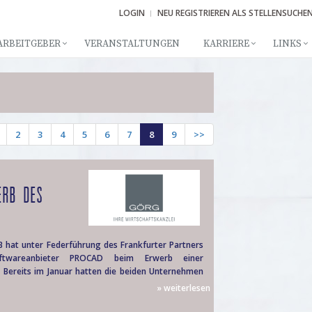
LOGIN
NEU REGISTRIEREN ALS STELLENSUCHE
ARBEITGEBER
VERANSTALTUNGEN
KARRIERE
LINKS
2
3
4
5
6
7
8
9
>>
ERB DES
hat unter Federführung des Frankfurter Partners
ftwareanbieter PROCAD beim Erwerb einer
 Bereits im Januar hatten die beiden Unternehmen
» weiterlesen