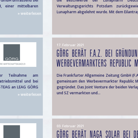
en GmbH umfassend bei
die Beschwerde der Lunapharm Deut
, einer mittelbaren
Verwaltungsgerichts Potsdam zurückgewi
Lunapharm abgelehnt wurde. Mit dem Eilantrag 
» weiterlesen
17. Februar 2021
GÖRG BERÄT F.A.Z. BEI GRÜNDU
WERBEVERMARKTERS REPUBLIC M.
her Teilnahme am
Die Frankfurter Allgemeine Zeitung GmbH (F.
triebsmittel und bei
gemeinsam den Werbevermarkter Republic M
d STEAG an LEAG GÖRG
gegründet. Das Joint Venture der beiden Verla
und SZ vermarkten und...
» weiterlesen
03. Februar 2021
GÖRG BERÄT NAGA SOLAR BEI D