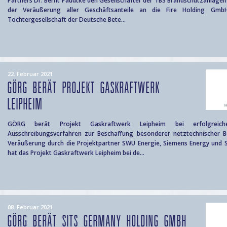
Partners Dr. Bernt Paudtke den Gesellschafter der TBS Brandschutzanlag
der Veräußerung aller Geschäftsanteile an die Fire Holding GmbH
Tochtergesellschaft der Deutsche Bete...
22. Februar 2021
GÖRG BERÄT PROJEKT GASKRAFTWERK
LEIPHEIM
GÖRG berät Projekt Gaskraftwerk Leipheim bei erfolgreic
Ausschreibungsverfahren zur Beschaffung besonderer netztechnischer Be
Veräußerung durch die Projektpartner SWU Energie, Siemens Energy un
hat das Projekt Gaskraftwerk Leipheim bei de...
08. Februar 2021
GÖRG BERÄT SITS GERMANY HOLDING GMBH