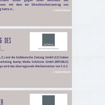
schland GmbH gegen einen Beschluss des
esen, mit dem ein Eilrechtsschutzantrag von
hatte si...
» weiterlesen
NG DES
..
A.Z.) und die Süddeutsche Zeitung GmbH (SZ) haben
arketing &amp; Media Solutions GmbH (REPUBLIC)
ge wird das überregionale Werbeinventar von F.A.Z.
» weiterlesen
ER