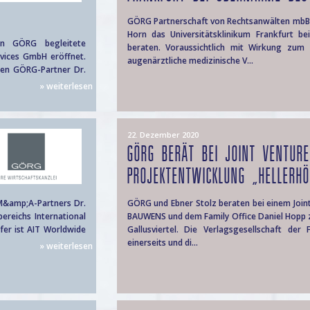
GÖRG Partnerschaft von Rechtsanwälten mbB h
Horn das Universitätsklinikum Frankfurt b
n GÖRG begleitete
beraten. Voraussichtlich mit Wirkung zum
rvices GmbH eröffnet.
augenärztliche medizinische V...
nen GÖRG-Partner Dr.
» weiterlesen
22. Dezember 2020
GÖRG BERÄT BEI JOINT VENTUR
PROJEKTENTWICKLUNG „HELLERHÖF
M&amp;A-Partners Dr.
GÖRG und Ebner Stolz beraten bei einem Joint
ereichs International
BAUWENS und dem Family Office Daniel Hopp z
fer ist AIT Worldwide
Gallusviertel. Die Verlagsgesellschaft der
einerseits und di...
» weiterlesen