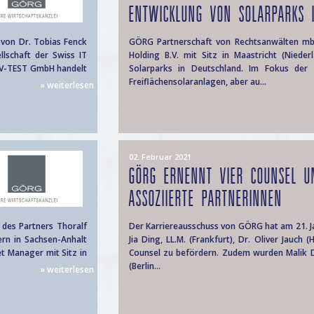
ENTWICKLUNG VON SOLARPARKS I
von Dr. Tobias Fenck
GÖRG Partnerschaft von Rechtsanwälten mbB
lschaft der Swiss IT
Holding B.V. mit Sitz in Maastricht (Nieder
AV-TEST GmbH handelt
Solarparks in Deutschland. Im Fokus der
Freiflächensolaranlagen, aber au...
» weiterlesen
02. Februar 2021
GÖRG ERNENNT VIER COUNSEL U
ASSOZIIERTE PARTNERINNEN
des Partners Thoralf
Der Karriereausschuss von GÖRG hat am 21. Jan
rn in Sachsen-Anhalt
Jia Ding, LL.M. (Frankfurt), Dr. Oliver Jauc
et Manager mit Sitz in
Counsel zu befördern. Zudem wurden Malik Djoua
(Berlin...
» weiterlesen