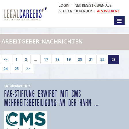
LOGIN
NEU REGISTRIEREN ALS
STELLENSUCHENDER
ALS INSERENT
Toggl
naviga
ARBEITGEBER-NACHRICHTEN
<<
1
2
…
17
18
19
20
21
22
23
24
25
>>
08. Oktober 2014
RAG-STIFTUNG ERWIRBT MIT CMS
MEHRHEITSBETEILIGUNG AN DER HAHN ...