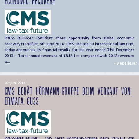
ECONOMIC RECOVERY
PRESS RELEASE: Confident about opportunity from global economic
recovery Frankfurt, 5th June 2014. CMS, the top 10 international law firm,
today announces its financial results for the year ended 31st December
2013. • Total annual revenues of €842.1 m compared with 2012 revenues
o...
» weiterlesen
02. Juni 2014
CMS BERÄT HÖRMANN-GRUPPE BEIM VERKAUF VON
ERMAFA GUSS
PRESSEMITTEILUNG: CMS berät Hörmann-Gruppe beim Verkauf von