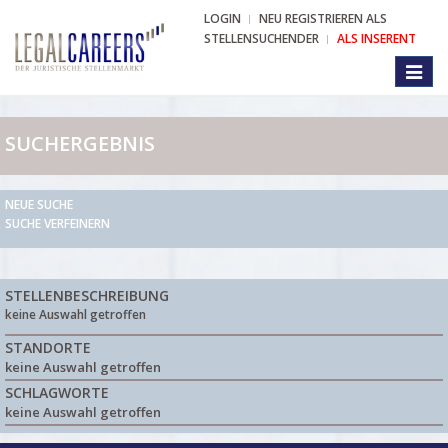
LOGIN
NEU REGISTRIEREN ALS
STELLENSUCHENDER
ALS INSERENT
Toggl
naviga
SUCHERGEBNIS
NEUE SUCHE
SUCHE VERFEINERN
STELLENBESCHREIBUNG
keine Auswahl getroffen
STANDORTE
keine Auswahl getroffen
SCHLAGWORTE
keine Auswahl getroffen