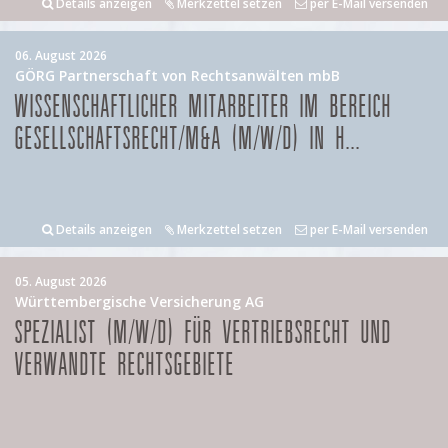
Details anzeigen
Merkzettel setzen
per E-Mail versenden
06. August 2026
GÖRG Partnerschaft von Rechtsanwälten mbB
WISSENSCHAFTLICHER MITARBEITER IM BEREICH
GESELLSCHAFTSRECHT/M&A (M/W/D) IN H...
Details anzeigen
Merkzettel setzen
per E-Mail versenden
05. August 2026
Württembergische Versicherung AG
SPEZIALIST (M/W/D) FÜR VERTRIEBSRECHT UND
VERWANDTE RECHTSGEBIETE