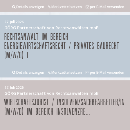
Details anzeigen
Merkzettel setzen
per E-Mail versenden
27. Juli 2026
GÖRG Partnerschaft von Rechtsanwälten mbB
RECHTSANWALT IM BEREICH
ENERGIEWIRTSCHAFTSRECHT / PRIVATES BAURECHT
(M/W/D) I...
Details anzeigen
Merkzettel setzen
per E-Mail versenden
27. Juli 2026
GÖRG Partnerschaft von Rechtsanwälten mbB
WIRTSCHAFTSJURIST / INSOLVENZSACHBEARBEITER/IN
(M/W/D) IM BEREICH INSOLVENZRE...